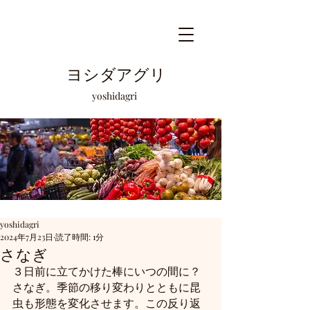
ヨシダアグリ
​yoshidagri
yoshidagri
2024年7月23日
読了時間: 1分
さなぎ
３日前に立てかけた棒にいつの間に？
さなぎ。季節の移り変わりとともに昆
虫も形態を変化させます。この反り返